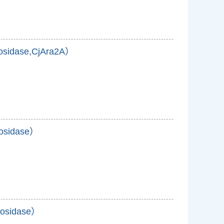
nosidase,CjAra2A）
nosidase）
nosidase）