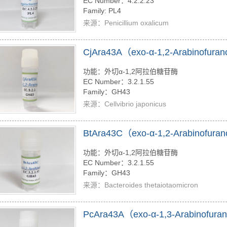
EC Number：4.2.2.23
Family: PL4
来源：Penicillium oxalicum
CjAra43A（exo-α-1,2-Arabinofura
功能：外切α-1,2阿拉伯糖苷酶
EC Number：3.2.1.55
Family：GH43
来源：Cellvibrio japonicus
BtAra43C（exo-α-1,2-Arabinofura
功能：外切α-1,2阿拉伯糖苷酶
EC Number：3.2.1.55
Family：GH43
来源：Bacteroides thetaiotaomicron
PcAra43A（exo-α-1,3-Arabinofura