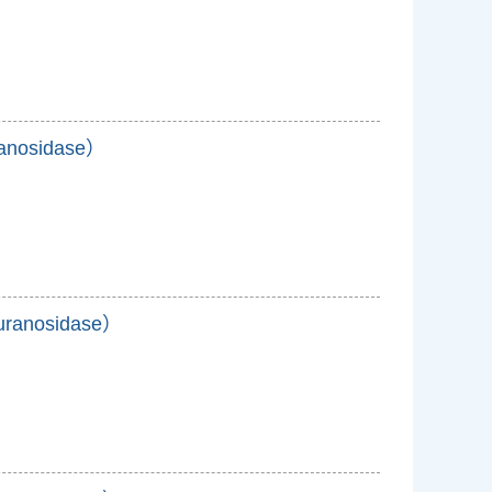
ranosidase）
furanosidase）